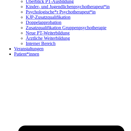
Überblick PT-Ausbildung
Kinder- und Jugendlichenpsychotherapeut*in
Psychologische*r Psychotherapeut*in
KJP-Zusatzqualifikation
Doppelapprobation
Zusatzqualifikation Gruppenpsychotherapie
Neue PT-Weiterbildung
Ärztliche Weiterbildung
Interner Bereich
Veranstaltungen
Patient*innen