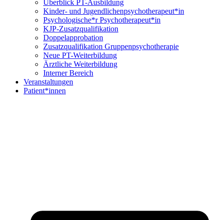
Überblick PT-Ausbildung
Kinder- und Jugendlichenpsychotherapeut*in
Psychologische*r Psychotherapeut*in
KJP-Zusatzqualifikation
Doppelapprobation
Zusatzqualifikation Gruppenpsychotherapie
Neue PT-Weiterbildung
Ärztliche Weiterbildung
Interner Bereich
Veranstaltungen
Patient*innen