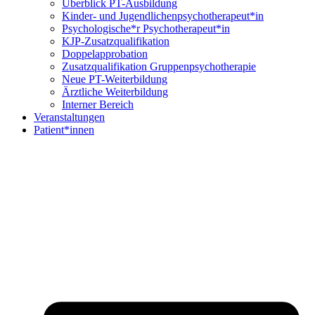
Überblick PT-Ausbildung
Kinder- und Jugendlichenpsychotherapeut*in
Psychologische*r Psychotherapeut*in
KJP-Zusatzqualifikation
Doppelapprobation
Zusatzqualifikation Gruppenpsychotherapie
Neue PT-Weiterbildung
Ärztliche Weiterbildung
Interner Bereich
Veranstaltungen
Patient*innen