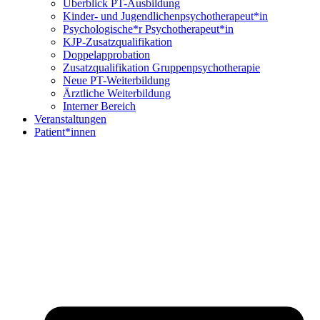
Überblick PT-Ausbildung
Kinder- und Jugendlichenpsychotherapeut*in
Psychologische*r Psychotherapeut*in
KJP-Zusatzqualifikation
Doppelapprobation
Zusatzqualifikation Gruppenpsychotherapie
Neue PT-Weiterbildung
Ärztliche Weiterbildung
Interner Bereich
Veranstaltungen
Patient*innen