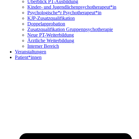
Überblick PT-Ausbildung
Kinder- und Jugendlichenpsychotherapeut*in
Psychologische*r Psychotherapeut*in
KJP-Zusatzqualifikation
Doppelapprobation
Zusatzqualifikation Gruppenpsychotherapie
Neue PT-Weiterbildung
Ärztliche Weiterbildung
Interner Bereich
Veranstaltungen
Patient*innen